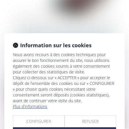
Elargissement de l’obligation de déclarer
les comptes bancaires ouverts à l’étranger
Information sur les cookies
Nous avons recours à des cookies techniques pour
assurer le bon fonctionnement du site, nous utilisons
également des cookies soumis à votre consentement
pour collecter des statistiques de visite.
Cliquez ci-dessous sur « ACCEPTER » pour accepter le
dépôt de l'ensemble des cookies ou sur « CONFIGURER
» pour choisir quels cookies nécessitant votre
consentement seront déposés (cookies statistiques),
avant de continuer votre visite du site.
Plus d'informations
CONFIGURER
REFUSER