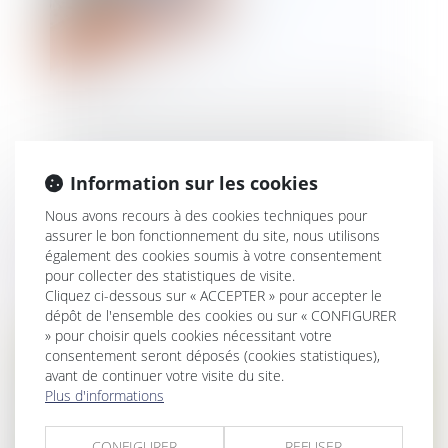
Carte de paiement délivrée par un
Information sur les cookies
opérateur non bancaire : conséquence du
Nous avons recours à des cookies techniques pour
vol de la carte
assurer le bon fonctionnement du site, nous utilisons
également des cookies soumis à votre consentement
pour collecter des statistiques de visite.
Cliquez ci-dessous sur « ACCEPTER » pour accepter le
dépôt de l'ensemble des cookies ou sur « CONFIGURER
» pour choisir quels cookies nécessitant votre
consentement seront déposés (cookies statistiques),
avant de continuer votre visite du site.
Plus d'informations
CONFIGURER
REFUSER