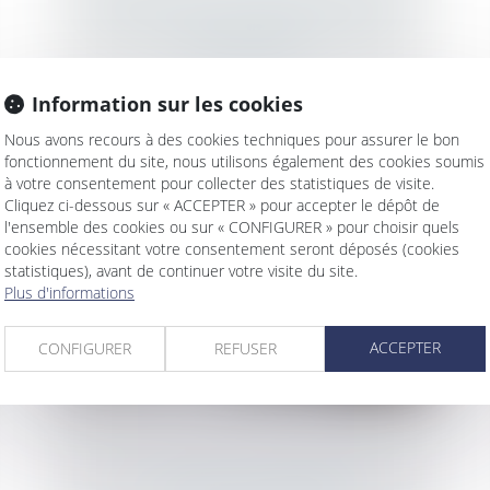
en état ne saurait imposer un nombre
limite de pages !
Information sur les cookies
Nous avons recours à des cookies techniques pour assurer le bon
fonctionnement du site, nous utilisons également des cookies soumis
à votre consentement pour collecter des statistiques de visite.
Cliquez ci-dessous sur « ACCEPTER » pour accepter le dépôt de
l'ensemble des cookies ou sur « CONFIGURER » pour choisir quels
cookies nécessitant votre consentement seront déposés (cookies
statistiques), avant de continuer votre visite du site.
Plus d'informations
ACCEPTER
CONFIGURER
REFUSER
Bitcoin : La percée des 120 000 $ récents