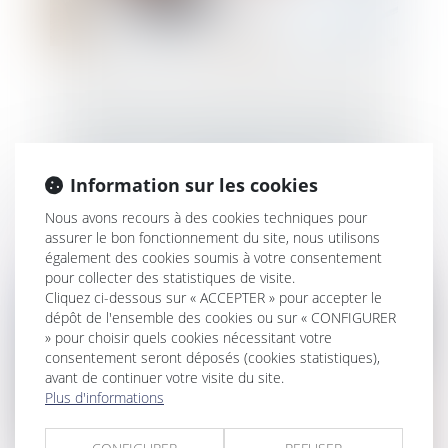
Calcul du TEG d'un prêt professionnel sur
l’année civile : vérification par expert
judiciaire
Information sur les cookies
Nous avons recours à des cookies techniques pour
assurer le bon fonctionnement du site, nous utilisons
également des cookies soumis à votre consentement
pour collecter des statistiques de visite.
Cliquez ci-dessous sur « ACCEPTER » pour accepter le
dépôt de l'ensemble des cookies ou sur « CONFIGURER
» pour choisir quels cookies nécessitant votre
consentement seront déposés (cookies statistiques),
avant de continuer votre visite du site.
Plus d'informations