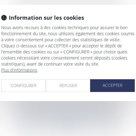
Information sur les cookies
Nous avons recours à des cookies techniques pour assurer le bon
fonctionnement du site, nous utilisons également des cookies soumis
à votre consentement pour collecter des statistiques de visite.
Cliquez ci-dessous sur « ACCEPTER » pour accepter le dépôt de
l'ensemble des cookies ou sur « CONFIGURER » pour choisir quels
cookies nécessitant votre consentement seront déposés (cookies
statistiques), avant de continuer votre visite du site.
Plus d'informations
ACCEPTER
CONFIGURER
REFUSER
Entreprises en difficulté : bénéficiez de
l’activité partielle de longue durée rebond
(APLD-R)