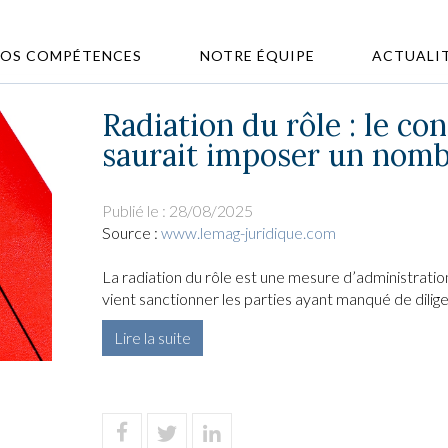
OS COMPÉTENCES
NOTRE ÉQUIPE
ACTUALI
Radiation du rôle : le con
saurait imposer un nombr
Publié le :
28/08/2025
Source :
www.lemag-juridique.com
La radiation du rôle est une mesure d’administration 
vient sanctionner les parties ayant manqué de dilige
Lire la suite