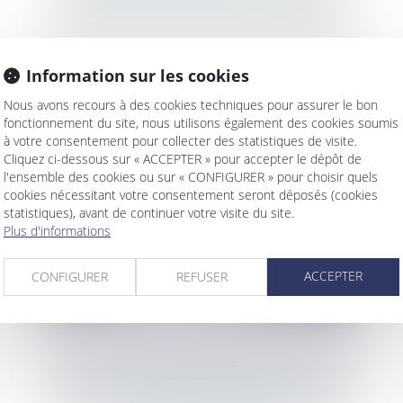
Information sur les cookies
Nous avons recours à des cookies techniques pour assurer le bon
fonctionnement du site, nous utilisons également des cookies soumis
à votre consentement pour collecter des statistiques de visite.
Cliquez ci-dessous sur « ACCEPTER » pour accepter le dépôt de
l'ensemble des cookies ou sur « CONFIGURER » pour choisir quels
cookies nécessitant votre consentement seront déposés (cookies
statistiques), avant de continuer votre visite du site.
Plus d'informations
ACCEPTER
CONFIGURER
REFUSER
Appréciation du caractère proportionné
d'un cautionnement : cautionnement