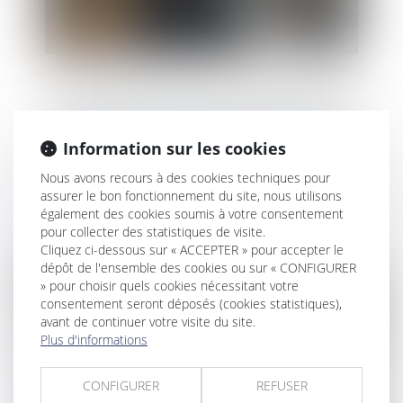
Ouverture d’une procédure collective :
Information sur les cookies
quel impact sur l’action en référé tendant
au paiement d’une provision ?
Nous avons recours à des cookies techniques pour
assurer le bon fonctionnement du site, nous utilisons
également des cookies soumis à votre consentement
pour collecter des statistiques de visite.
Cliquez ci-dessous sur « ACCEPTER » pour accepter le
dépôt de l'ensemble des cookies ou sur « CONFIGURER
» pour choisir quels cookies nécessitant votre
consentement seront déposés (cookies statistiques),
avant de continuer votre visite du site.
Plus d'informations
CONFIGURER
REFUSER