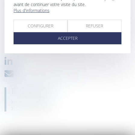
avant de continuer votre visite du site.
final au sein d’un cabinet d’affaires franco-anglais, puis a
Plus d'informations
intégré le département « Affaires Spéciales / Prévention
Commerciale » rattaché à la direction du recouvrement d’une
CONFIGURER
REFUSER
grande banque française. Elle y a exercé le métier de juriste
ACCEPTER
contentieux bancaire durant une année.
camelia.laalaj@2h-avocats.com
EXPERTISES
Droit bancaire
Droit des sociétés