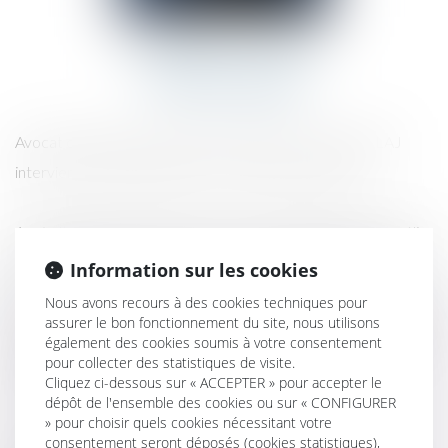
CAMÉLIA LAALAJ
Avocate senior
Avocat collaborateur depuis mars 2020, Camélia LAALAJ
intervient en droit bancaire et en droit des sociétés.
Après l’obtention d’un master 1 en droit des affaires, Camélia
a intégré un master 2 droit des structures et activités de
Information sur les cookies
l’entreprise de l’Université Paris Ouest Nanterre La Défense,
Nous avons recours à des cookies techniques pour
qui lui a permis d’effectuer un stage dans un cabinet d’affaires
assurer le bon fonctionnement du site, nous utilisons
également des cookies soumis à votre consentement
à Casablanca où elle a pu appréhender la pratique du conseil
pour collecter des statistiques de visite.
et du contentieux des affaires au Maroc.
Cliquez ci-dessous sur « ACCEPTER » pour accepter le
dépôt de l'ensemble des cookies ou sur « CONFIGURER
» pour choisir quels cookies nécessitant votre
Avant de rejoindre le cabinet, Camélia a effectué son stage
consentement seront déposés (cookies statistiques),