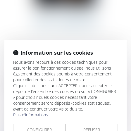
HANNA TOLEDANO
Avocate collaboratrice
Hanna TOLEDANO est titulaire d’un Master 2 de Droit privé
général, dans le cadre duquel elle a rédigé un mémoire de
Information sur les cookies
recherche sur « le droit à la preuve ».
Nous avons recours à des cookies techniques pour
assurer le bon fonctionnement du site, nous utilisons
également des cookies soumis à votre consentement
Avant de rejoindre le cabinet 2H, elle a bénéficié de diverses
pour collecter des statistiques de visite.
expériences en cabinet d’avocats et en juridiction notamment
Cliquez ci-dessous sur « ACCEPTER » pour accepter le
dépôt de l'ensemble des cookies ou sur « CONFIGURER
au sein de la Cour d’appel de Paris.
» pour choisir quels cookies nécessitant votre
consentement seront déposés (cookies statistiques),
avant de continuer votre visite du site.
Elle intervient en procédure d’appel, en droit des contrats et
Plus d'informations
en droit de la construction.
CONFIGURER
REFUSER