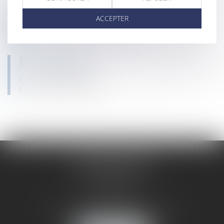
ACCEPTER
hanna.toledano@2h-avocats.com
EXPERTISES
Droit des contrats
Droit de la construction
2H AVOCATS
25 rue Bergère
75009 PARIS
Tél :
01 53 20 61 81
- Fax : 01 53 20 60 65