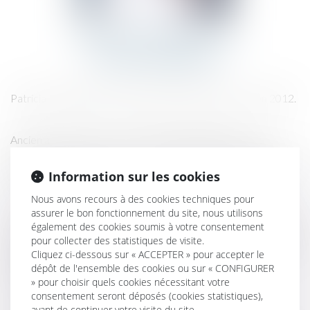
PATRICIA HARDOUIN
Avocat honoraire
Patricia HARDOUIN a fondé la SELARL2H Avocats en 2012.
Ancien avoué près la Cour d’appel de PARIS, elle a été
titulaire d’une étude d’avoués, la SCP PATRICIA HARDOUIN,
Information sur les cookies
entre 1984 et 2011.
Nous avons recours à des cookies techniques pour
assurer le bon fonctionnement du site, nous utilisons
Elle a assumé les fonctions de président de la Compagnie des
également des cookies soumis à votre consentement
pour collecter des statistiques de visite.
avoués de PARIS et a également participé à la rédaction de la
Cliquez ci-dessous sur « ACCEPTER » pour accepter le
réforme de la procédure d’appel issue du décret du 9
dépôt de l'ensemble des cookies ou sur « CONFIGURER
» pour choisir quels cookies nécessitant votre
décembre 2009 dit « Magendie ».
consentement seront déposés (cookies statistiques),
avant de continuer votre visite du site.