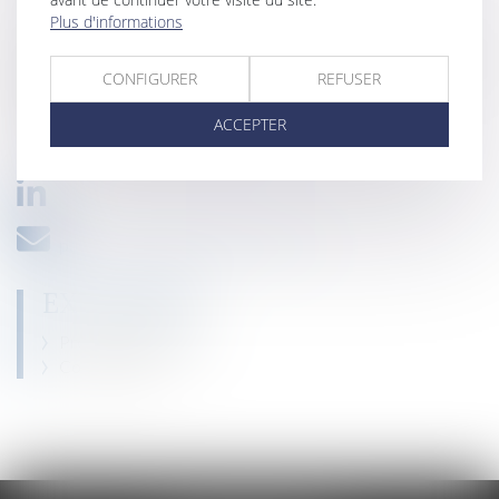
Plus d'informations
Spécialiste de la procédure d’appel, elle bénéficie d’une
expertise reconnue en stratégie et technique procédurales et
CONFIGURER
REFUSER
d’une grande pratique et maîtrise dans le conseil et la
ACCEPTER
rédaction des conclusions d’appel.
patricia.hardouin@2h-avocats.com
EXPERTISES
Procédure d’appel
Construction