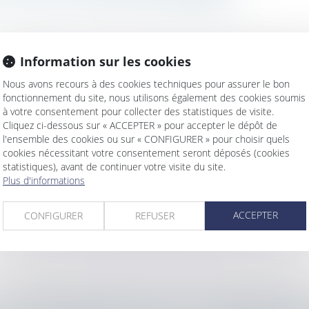
osent d'appliquer s'ils choisissent la méthode du temps passé. Il ind
Information sur les cookies
u sein d'un même cabinet en fonction des affaires traitées. Il peut 
Nous avons recours à des cookies techniques pour assurer le bon
fonctionnement du site, nous utilisons également des cookies soumis
à votre consentement pour collecter des statistiques de visite.
Cliquez ci-dessous sur « ACCEPTER » pour accepter le dépôt de
définitif. Les diligences couvertes par cet honoraires doivent être 
l'ensemble des cookies ou sur « CONFIGURER » pour choisir quels
cookies nécessitant votre consentement seront déposés (cookies
statistiques), avant de continuer votre visite du site.
Plus d'informations
un honoraire complémentaire de résultat lequel doit être expressém
alement prévoir un honoraire principal de diligences.
ACCEPTER
CONFIGURER
REFUSER
lui de l'honoraire de résultat, l'obligation d'une convention d'honorai